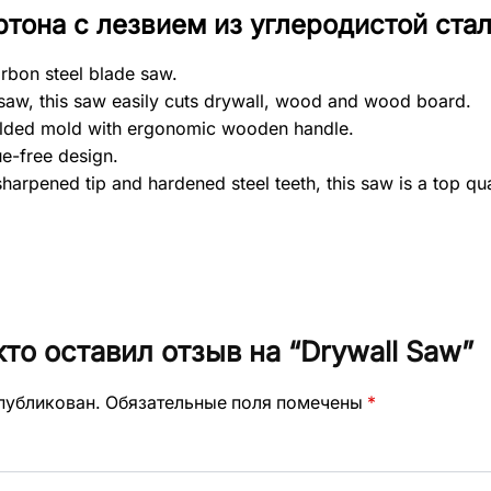
ртона с лезвием из углеродистой ста
arbon steel blade saw.
 saw, this saw easily cuts drywall, wood and wood board.
molded mold with ergonomic wooden handle.
ue-free design.
 sharpened tip and hardened steel teeth, this saw is a top qua
то оставил отзыв на “Drywall Saw”
опубликован.
Обязательные поля помечены
*