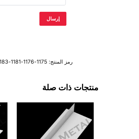
رمز المنتج:
1175-1176-1181-1183-1186-1188-1189-1200-1201-1228
منتجات ذات صلة