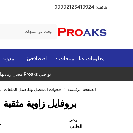
هاتف: 00902125410924
بحث
معلومات عنا
منتجات
اِصطِلاحِيّ
مدونة
تواصل Proaks معدن ريادتها في قطاعها من خلال سد فجوة كبيرة عبر تقديم جودة مشاريع عالية وإعطاء الأولوية للخدمة في تركيا.
الصفحة الرئيسية
فجوات المفصل وتفاصيل الملفات ا
/
بروفايل زاوية مثقبة
رمز
ن
الطلب